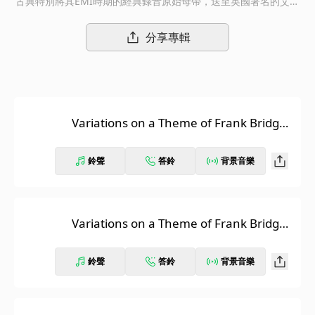
古典特別將其EMI時期的經典錄音原始母帶，送至英國著名的艾比
路錄音室re-mastered後，以24-bit/96kHz復刻上市。數位專輯發
行共計20張，19張均特別使用原始封面，並按照原始專輯曲目規
分享專輯
劃與編排復刻發行。另一套則為貝多芬九大交響曲全集，並額外收
錄〈第九號交響曲〉STEREO版本，此版本為全球首次數位發行。
！無論有多少爭議，卡拉揚的指揮生涯都是古典音樂演奏史上空前
絕後的奇蹟。年輕的時候，他的事業發展經歷被稱為「卡拉揚奇
蹟」，1960年代開始，他成了「歐洲的音樂總監」，而在1989年
Variations on a Theme of Frank Bridge,
過世的時候，他已經以大量的錄音，以及帶領柏林愛樂長達三十五
Op. 10: Introduction and Theme
年的資歷，穩佔「指揮帝王」的寶座。從1946年到1984年，卡拉
揚一直和EMI保持密切的合作關係。特別是二次大戰結束後，慧眼
鈴聲
答鈴
背景音樂
識英雄的金牌製作人李格找上卡拉揚，兩人與維也納愛樂、愛樂管
弦樂團、柏林愛樂、巴黎管弦樂團…聯手錄製出大量至今依然無法
忽視，兼具錄音與詮釋品質的高水準唱片。「卡拉揚逝世25週年紀
念系列」，收錄了卡拉揚從1946年到1984年為EMI錄製的重要交
Variations on a Theme of Frank Bridge,
響曲與合唱作品，所有的錄音母帶都在英國著名的艾比路錄音室重
Op. 10: Variation I. Adagio
新後製，以24-bit/96kHz復刻上市。
鈴聲
答鈴
背景音樂