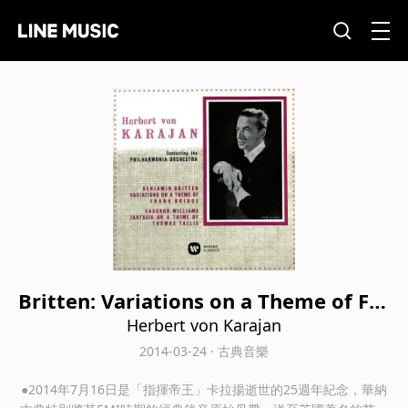
Britten: Variations on a Theme of Fra
nk Bridge - Vaughan Williams: Fantas
Herbert von Karajan
ia on a Theme by Thomas Tallis
2014-03-24 · 古典音樂
●2014年7月16日是「指揮帝王」卡拉揚逝世的25週年紀念，華納