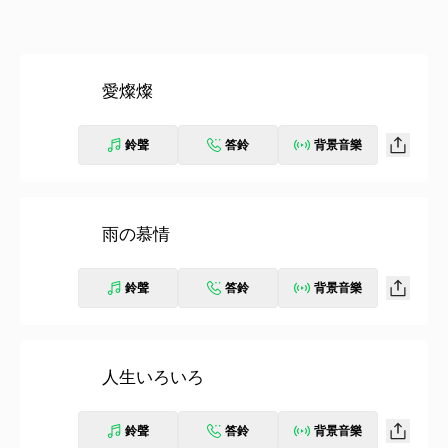
愛燦燦
鈴聲
答鈴
背景音樂
雨の慕情
鈴聲
答鈴
背景音樂
人生いろいろ
鈴聲
答鈴
背景音樂