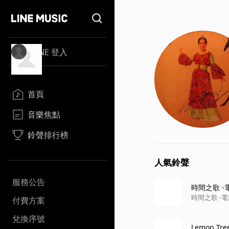
LINE 登入
首頁
音樂焦點
鈴聲排行榜
人氣鈴聲
服務公告
時間之歌 
時間之歌 -
付費方案
兌換序號
Lemon Tre