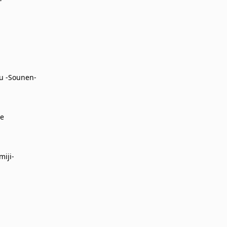
u -Sounen-
ve
iji-