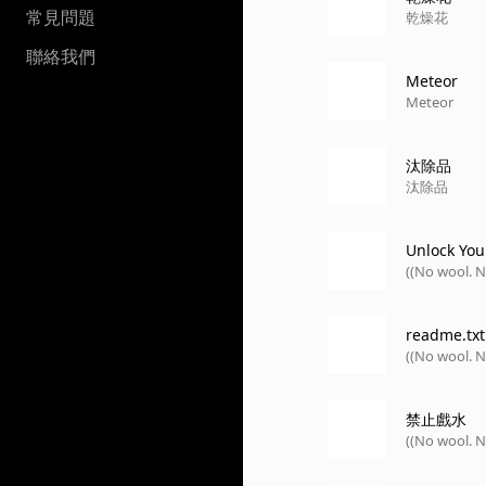
常見問題
乾燥花
聯絡我們
Meteor
Meteor
汰除品
汰除品
Unlock You
((No wool. 
readme.txt
((No wool. 
禁止戲水
((No wool. 