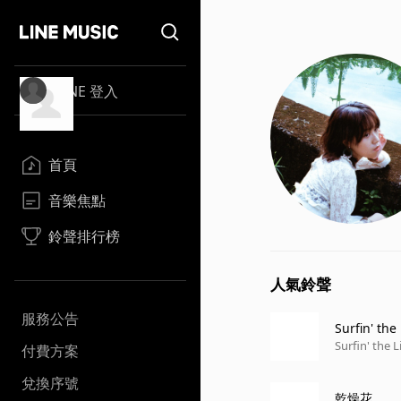
LINE 登入
首頁
音樂焦點
鈴聲排行榜
人氣鈴聲
服務公告
Surfin' the
Surfin' the L
付費方案
兌換序號
乾燥花