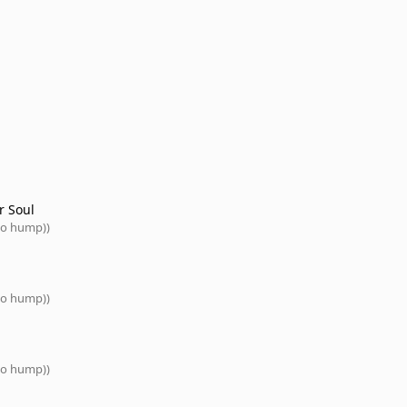
r Soul
No hump))
No hump))
No hump))