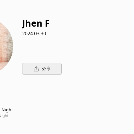
Jhen F
2024.03.30
分享
r Night
Night