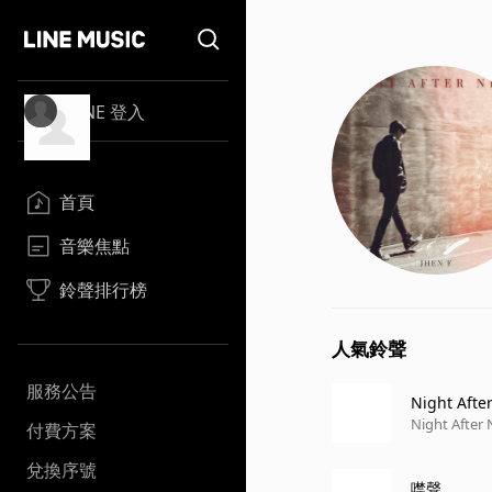
LINE 登入
首頁
音樂焦點
鈴聲排行榜
人氣鈴聲
服務公告
Night Afte
Night After 
付費方案
兌換序號
噤聲