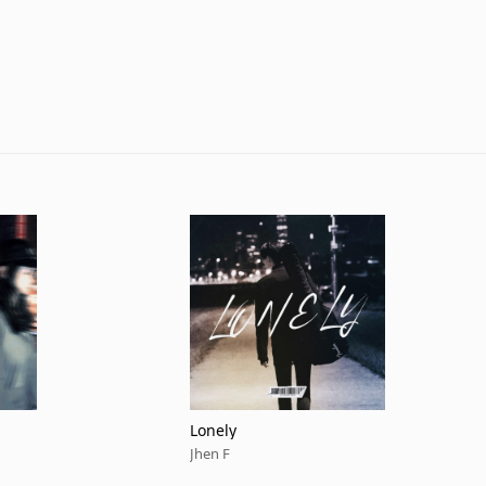
Lonely
Jhen F