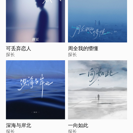
可丢弃恋人
周全我的懵懂
探长
探长
深海与岸北
一向如此
探长
探长