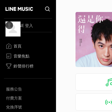
LINE 登入
首頁
音樂焦點
鈴聲排行榜
服務公告
付費方案
兌換序號