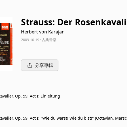
Strauss: Der Rosenkavali
Herbert von Karajan
2009-10-19 · 古典音樂
分享專輯
valier, Op. 59, Act I: Einleitung
valier, Op. 59, Act I: "Wie du warst! Wie du bist!" (Octavian, Marsc