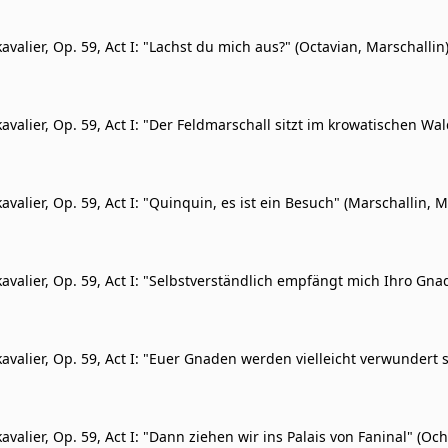
valier, Op. 59, Act I: "Lachst du mich aus?" (Octavian, Marschallin
valier, Op. 59, Act I: "Der Feldmarschall sitzt im krowatischen Wal
Marschallin)
valier, Op. 59, Act I: "Quinquin, es ist ein Besuch" (Marschallin, M
s, Octavian)
avalier, Op. 59, Act I: "Selbstverständlich empfängt mich Ihro Gna
tmen, Marschallin)
avalier, Op. 59, Act I: "Euer Gnaden werden vielleicht verwundert 
schallin)
valier, Op. 59, Act I: "Dann ziehen wir ins Palais von Faninal" (Oc