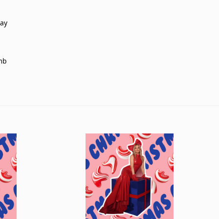
way
mb