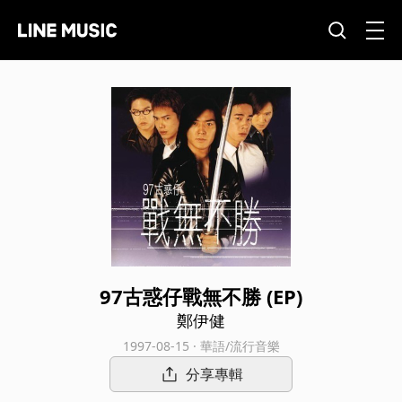
97古惑仔戰無不勝 (EP)
鄭伊健
1997-08-15 · 華語/流行音樂
分享專輯