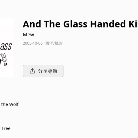
And The Glass Handed Ki
Mew
2005-10-06 · 西洋/搖滾
分享專輯
f the Wolf
 Tree