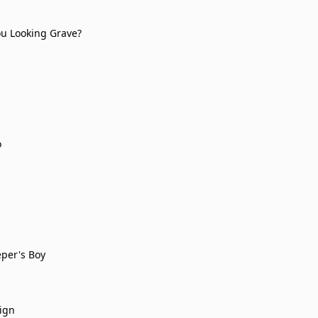
u Looking Grave?
o
per's Boy
ign