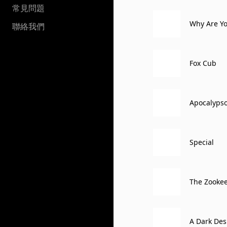
常見問題
Why Are Yo
聯絡我們
Fox Cub
Apocalyps
Special
The Zookee
A Dark Des