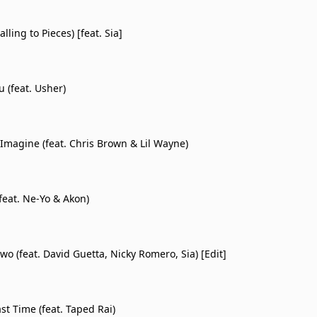
pes樂團推崇備至的加拿大雙胞胎姊妹樂團Tegan & Sara合作的飛揚好心
外，David Guetta也獻上他與曾經替Madonna暢銷曲〈Give Me All
alling to Pieces) [feat. Sia]
共同打造席捲包括英國金榜第四名，全美熱門單曲榜第五名等全球24國排行
2年Ibiza電音秀搭檔—DJ Nicky Romero精彩交鋒的〈Met
次，3467萬名臉書粉絲，586萬推特追隨者，David Guett
並經彩虹全像攝影Holographic Rainbow與特殊印刷而成。
 (feat. Usher)
 Imagine (feat. Chris Brown & Lil Wayne)
feat. Ne-Yo & Akon)
o (feat. David Guetta, Nicky Romero, Sia) [Edit]
st Time (feat. Taped Rai)