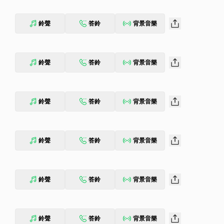
情電音佳作〈Every Chance We Get We Run〉…等。此
 Your Luvin'〉操盤混音的荷蘭電音DJ Nicky Romero與Sia，所
鈴聲
答鈴
背景音樂
榜Top 10的舞池國歌〈Wild One Two〉，還有他與201
ropolis〉等兩首暢銷曲的全新製作版本。逼近15億的音樂錄影帶瀏覽人
a的流行電音持續發燒！【限量新版】不但採精裝digi三拍蓋收納設計，
鈴聲
答鈴
背景音樂
鈴聲
答鈴
背景音樂
鈴聲
答鈴
背景音樂
鈴聲
答鈴
背景音樂
鈴聲
答鈴
背景音樂