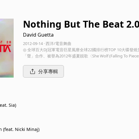
Nothing But The Beat 2.
David Guetta
2012-09-14 · 西洋/電音舞曲
◎ 全球百大DJ冠軍電音巨星風靡全球22國排行榜TOP 10大碟
「聲」合作、被譽為2012年盛夏靚歌〈She Wolf (Falling To Pie
〈Turn Me On〉、〈Metropolis〉、〈Without You〉
為一首電台播放的歌曲創作出一個節奏，或是做一張讓DJ開心的
分享專輯
DJ／製作人／歌曲創作者連結了存在於電音舞曲與流行樂之間的
電音新世紀！2011年夏季發行的《Nothing But The Bea
售，席捲包含法國、德國、瑞士、比利時、西班牙、葡萄牙、澳洲排行
銷售認證。挾著火紅人氣，2012年推出發燒升級盤《Nothing But The B
音樂獎肯定的嘻哈時尚咖Nicki Minaj聯手征服全美舞曲榜冠軍與
eat. Sia)
樂獎女歌手Sia攜手佔領英國金榜冠軍在內、共計28國排行榜Top 
的流行巨星Usher稱霸全美流行單曲榜冠軍的浩室／電音勁作〈Without
ne出招的英國舞曲榜第四名單曲〈I Can Only Imagin
新收錄的作品包括：與Sia再度合作的流行抒情／電音靚歌〈She Wolf (
(feat. Nicki Minaj)
史上首位兩度同週稱霸全美熱門單榜冠亞軍的嘻哈玩家Akon穿響嘻哈
國金榜冠軍曲〈When Love Takes Over〉的澳洲雙胞胎姊妹組合Ne