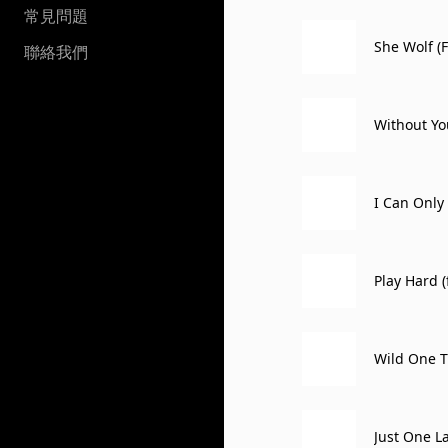
常見問題
She Wolf (F
聯絡我們
Without You
I Can Only
Play Hard (
Wild One Tw
Just One La