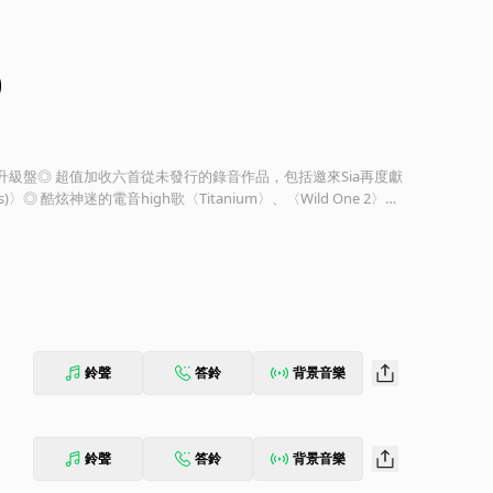
0
發燒升級盤◎ 超值加收六首從未發行的錄音作品，包括邀來Sia再度獻
ces)〉◎ 酷炫神迷的電音high歌〈Titanium〉、〈Wild One 2〉、
一網打盡全球百大DJ票選冠軍「大衛庫塔David Guetta」表示：「不管我是
唱片，我總是想到要讓大家跳舞—這是我的優先考量。」這位法國
隔閡，將酷炫的電音舞曲節奏妝點上迷人的流行樂線條，開創流行
t》專輯與來自專輯中的單曲在全球寫下270萬張專輯與1400萬張單曲的銷
冠軍在內的全球22國排行榜Top 10，獲得15國頒發白金唱片
eat 2.0》。《Nothing But The Beat 2.0》中，除了與MTV
流行單曲榜亞軍的浩室／迪斯可熱歌〈Turn Me On〉；與澳洲音
鈴聲
答鈴
背景音樂
10的流行／浩室／都會舞曲〈Titanium〉；與七座葛萊美獎喝采
 You〉；與流行歌手Chris Brown，紐奧良饒舌巨星Lil Way
e〉等如雷貫耳的暢銷曲之外，特別追加六首從未發行的錄音作品。這六首全
Falling To Pieces)〉；與葛萊美獎節奏藍調全才歌手Ne-Yo，
鈴聲
答鈴
背景音樂
／電音號角的玩樂派對勁作〈Play Hard〉；與創作2009年英
rvo、聯手打造的快樂電音〈In My Head〉；與The White Stri