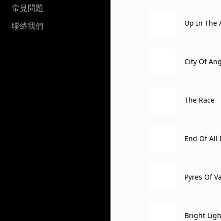
常見問題
Up In The 
聯絡我們
City Of An
The Race
End Of All
Pyres Of V
Bright Ligh