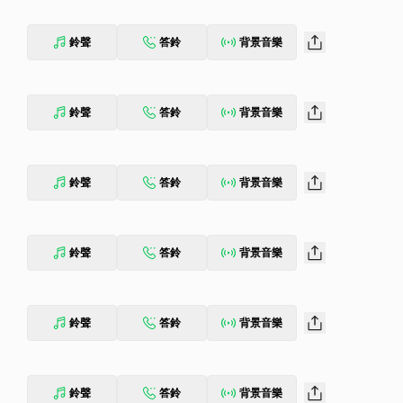
e Air"的第一張成品，隨著加州知名太空探索技術公司SpaceX開發的運輸型
後3月3日交由離地球230英里遠運行軌道上的太空人進行史無前例
鈴聲
答鈴
背景音樂
RTY SECONDS TO MARS環遊歐洲、印度與美國加州等地進行歌曲創
標題為「Isonicotinic Acid Ethyl Ester」的畫作，CD
y, Secondary & Tertiary Colour Ring, Dark Centre」
his Is War』製作人Steve Lillywhite（*U2、The Rol
鈴聲
答鈴
背景音樂
只是成長，這是一個嶄新的開始，就創作來說，我們踏進了一個全新的境
鈴聲
答鈴
背景音樂
鈴聲
答鈴
背景音樂
鈴聲
答鈴
背景音樂
鈴聲
答鈴
背景音樂