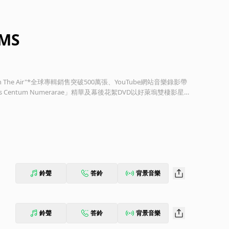
AMS
he Air"*全球專輯銷售突破500萬張、YouTube網站音樂錄影帶
s Centum Numerarae」精華及幕後花絮DVD以好萊塢雙棲影星J
（鼓/打擊樂器）為核心的搖滾樂團THIRTY SECONDS TO MARS組成
ć（*主奏吉他/鍵盤）。自闖蕩搖滾叢林以來，全球專輯銷售突破500萬
品榮獲12座來自美國、歐洲、亞洲、拉丁美洲的MTV音樂獎，他們
大碟【LOVE LUST FAITH + DREAMS】將挑戰搖滾樂全新
grunge搖滾風格的2002年首張同名專輯『30 Seconds T
作人Bob Ezrin合作，登上全美熱門潛力專輯榜冠軍；改走post-hardc
terday"、"The Kill"分別搶佔全美現代搖滾榜冠軍與第3名，"The Kil
鈴聲
答鈴
背景音樂
rom Yesterday"則是首支前往中國拍攝的音樂錄影帶，而同
里的邊陲荒地拍攝。2009年歲末發行第三張專輯『This Is War』，
「閃耀光彩的史詩大作」，專輯連推兩首勇奪全美另類單曲榜冠軍
銷曲"Closer To The Edge"。專輯『This Is War』發行後所進行的
鈴聲
答鈴
背景音樂
個國家，舉行311場演唱會，吸引300萬名樂迷共襄盛舉，這次巡演也
RTY SECONDS TO MARS與美國太空總署NASA合作，將【L