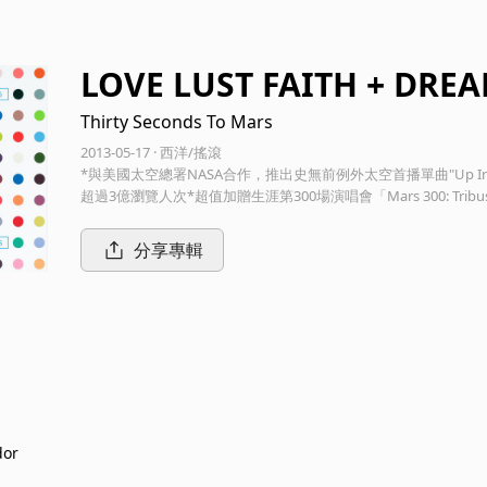
LOVE LUST FAITH + DRE
Thirty Seconds To Mars
2013-05-17 · 西洋/搖滾
*與美國太空總署NASA合作，推出史無前例外太空首播單曲"Up In T
超過3億瀏覽人次*超值加贈生涯第300場演唱會「Mars 300: Tribu
ared Leto（*主唱/旋律吉他/歌曲創作）與哥哥Shannon Leto
於1998年，現任團員還包括2003年加入的Tomo Miličevi
分享專輯
張，音樂錄影帶在YouTube網站總計吸引超過3億瀏覽人次，作
的搖滾魅力讓人深陷著迷，真的只要30秒！現在，睽違將近4年的2013年
視野！深受科幻小說「Dune」啟發，融合前衛搖滾、重金屬搖滾、西雅圖
o Mars』，邀請製作過Pink Floyd經典專輯「The Wall」的製
ore風格的2005年專輯『A Beautiful Lie』，輯中單曲"From Yes
l"還寫下在全美現代搖滾樂電台點播榜停留超過50週的歷史新紀錄，"F
名單曲"A Beautiful Lie"的音樂錄影帶更遠征北極圈以北兩百英
「另類報」盛讚為「藝術上的成功之作」，美國MTV網站形容為
作"This Is War"、"Kings And Queens"，以及另類單曲榜第7名暢
dor
「Into The Wild」世界巡迴演唱會，足跡踏遍六大洲、近60
創下「搖滾樂團巡演最長時間」的金氏世界紀錄。2013年3月1日，THI