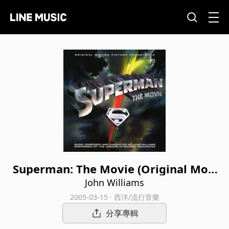
Superman: The Movie (Original Moti
on Picture Soundtrack)
John Williams
2005-03-15 · 西洋/流行音樂
分享專輯