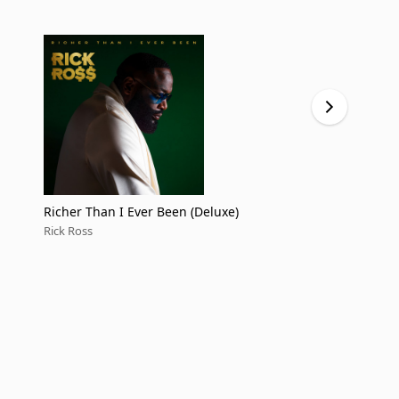
Richer Than I Ever Been (Deluxe)
Richer Than
Rick Ross
Rick Ross