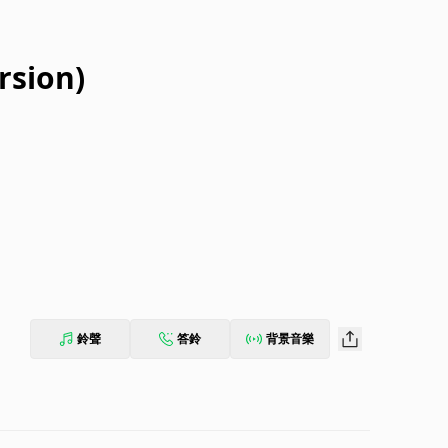
rsion)
鈴聲
答鈴
背景音樂