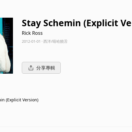
Stay Schemin (Explicit Ve
Rick Ross
2012-01-01 · 西洋/嘻哈饒舌
分享專輯
n (Explicit Version)