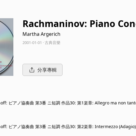
Rachmaninov: Piano Conc
r 2 Pianos
Martha Argerich
2001-01-01 · 古典音樂
分享專輯
noff: ピアノ協奏曲 第3番 ニ短調 作品30: 第1楽章: Allegro ma non tant
noff: ピアノ協奏曲 第3番 ニ短調 作品30: 第2楽章: Intermezzo (Adagio)