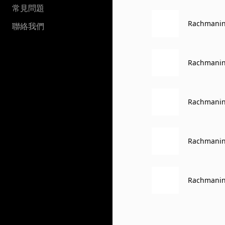
常見問題
Rachmani
聯絡我們
Rachman
Rachmani
esto)
Rachman
Rachman
라