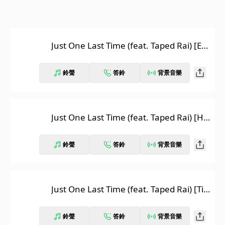
Just One Last Time (feat. Taped Rai) [Ext
ended]
鈴聲
答鈴
背景音樂
Just One Last Time (feat. Taped Rai) [Ha
rd Rock Sofa Big Room Mix]
鈴聲
答鈴
背景音樂
Just One Last Time (feat. Taped Rai) [Tie
sto Remix]
鈴聲
答鈴
背景音樂