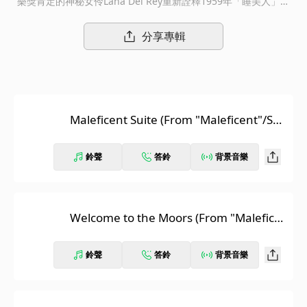
樂獎肯定的神秘女伶Lana Del Rey重新詮釋1959年「睡美人」主
題曲"Once Upon A Dream"★「飢餓遊戲」系列電影音樂家詹姆
斯紐頓霍華綻放黑色影音魔力大作《電影入座》：以童話故事「睡
分享專輯
美人」中邪惡角色梅菲瑟為主角的電影【黑魔女：沉睡魔咒】，由
奧斯卡最佳女配角得主安潔莉娜裘莉、「超級8」青少女明星艾兒
芬妮、「天使薇拉卓克」威尼斯影后伊梅達史丹頓、「浪蕩世代」
山姆萊利主演，「魔境夢遊」奧斯卡最佳製作設計獎得主羅伯特史
東博格所執導。劇情描述在仙境般的森林王國長大，善良、美麗的
Maleficent Suite (From "Maleficent"/Sco
女孩梅菲瑟，長大後，面對家園遭受威脅，為了捍衛王國而武裝起
re)
自己，她在抵抗強權的過程中慘遭背叛，致使她變成鐵石心腸的女
巫。梅菲瑟為了復仇，對仍是稚幼嬰兒的奧蘿拉公主施予沉睡魔
鈴聲
答鈴
背景音樂
咒，隨著時光流逝，她逐漸體會到成為睡美人的奧蘿拉公主也許是
維持王國和平與打開她心房的關鍵。《音樂開始》：安潔莉娜裘莉
特別欽點勇奪兩座全英音樂獎、首張主流廠專輯「Born To Die」
熱銷500萬張的紐約女歌手Lana Del Rey，重新灌唱改編自柴可夫
Welcome to the Moors (From "Malefice
斯基創作的芭蕾舞劇「睡美人」樂曲"The Garland Waltz"而成的
nt"/Score)
1959年同名動畫片主題曲"Once Upon A Dream"，Lana Del Rey
鈴聲
答鈴
背景音樂
為這首經典名曲注入冷冽、迷情、黯黑的氛圍。電影配樂由James
Newton Howard擔綱，他8度獲得奧斯卡提名，2009年與音樂大
師Hans Zimmer聯手以「黑暗騎士」勇奪葛萊美最佳電影音樂原
聲帶獎，代表作包括：「飢餓遊戲」系列、「地球過後」、「公主