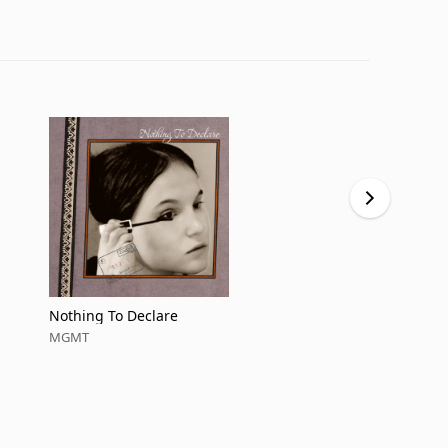
Nothing To Declare
Bubblegum
MGMT
MGMT