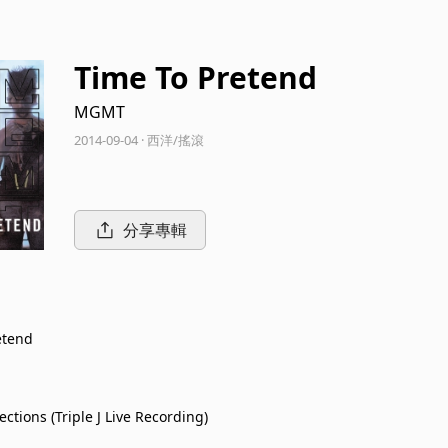
Time To Pretend
MGMT
2014-09-04 · 西洋/搖滾
分享專輯
etend
ections (Triple J Live Recording)