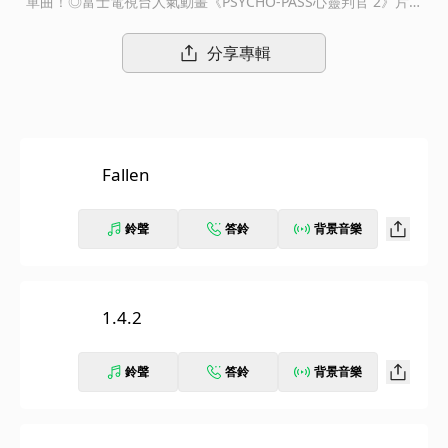
單曲！◎富士電視台人氣動畫《PSYCHO-PASS心靈判官 2》片尾
曲由知名初音未來製作人supercell的ryo所製作的虛擬歌手EGOIS
T，睽違一年多之後終於即將發表最新單曲《Fallen》。本次單曲
分享專輯
作為富士電視台人氣動畫《PSYCHO-PASS心靈判官》第二季的片
尾曲，也特別收錄同名單曲音樂錄影帶。本次的單曲融合了金屬、
電音，及dubstep等多種不同的音樂類型，打造出適合動畫中的獨
特世界觀的混合曲風。而《PSYCHO-PASS心靈判官》除了請到
《跳躍大搜查線》系列作品的本廣克行擔任總監督外，也請到創作
Fallen
過無數動畫及遊戲作品的虛淵玄擔任腳本，搭配EGOIST的歌曲，
絕對是目前最不容錯過的精彩作品。
鈴聲
答鈴
背景音樂
1.4.2
鈴聲
答鈴
背景音樂