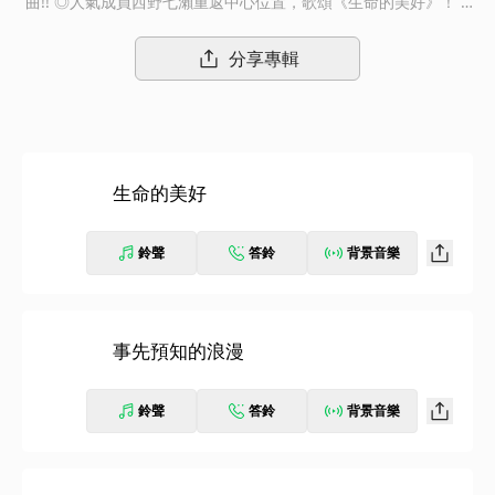
曲!! ◎人氣成員西野七瀨重返中心位置，歌頌《生命的美好》！ A
KB48官方競爭對手「乃木坂46」在連續九張冠軍單曲後，終於於
今年一月發行首張專輯《透明色》發售首週即空降ORICON公信榜
分享專輯
專輯榜冠軍！氣勢如虹的她們乘勝追擊，宣佈發行全新單曲《生命
的美好》！本曲由剛發行個人寫真集的人氣成員西野七瀨回歸中心
位置，為青少年少女們打氣並唱到「即使再苦惱，黑夜終會天
明」，告訴大家對生活氣餒時千萬不要忘記生命終仍有很多值得珍
藏的美好事物！
生命的美好
鈴聲
答鈴
背景音樂
事先預知的浪漫
鈴聲
答鈴
背景音樂