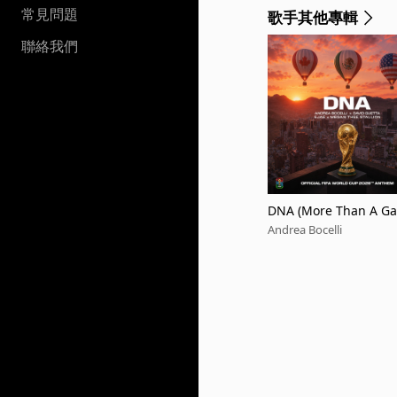
常見問題
歌手其他專輯
聯絡我們
DNA (More Than A Ga
™]
Andrea Bocelli