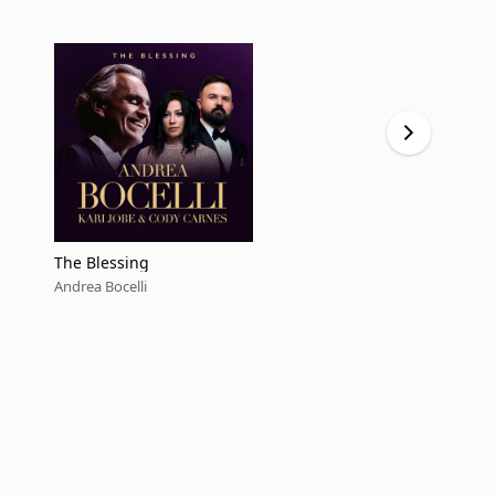
The Blessing
Who Wants T
ilenzio” 20
Andrea Bocelli
Andrea Bocell