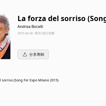
La forza del sorriso (Son
Andrea Bocelli
2015-04-28 · 西洋/流行音樂
分享專輯
l sorriso (Song For Expo Milano 2015)