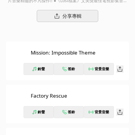
片音樂精髓的不凡傑作!! ●《Lost檔案》艾美獎最佳電視影集音樂
贏家麥可吉亞奇諾操刀製作【專輯介紹】 席捲全球票房超過75億
美金的票房巨星湯姆克魯斯在《不可能的任務3》中再度出任秘密
分享專輯
探員伊森韓特，這回他將碰上系列片集中最難對付的狠角色-一個
沒有道德良知的跨國武器與情報販子歐文戴維安，展開一場讓人心
跳加速、鬥智鬥力的動作追逐。阿湯哥欽點2005年以熱門影集《L
ost檔案》勇奪艾美獎最佳影集與導演2項大獎，同時以《雙面女間
諜》獲得最佳編劇提名肯定的電視界創作尖兵J. J.亞伯拉罕擔當編
Mission: Impossible Theme
導重任。演員卡司則有2006年甫以《柯波帝:冷血告白》勇奪奧斯
卡影帝的菲利浦西摩霍夫曼、飾演韓特搭檔的文萊姆斯、《愛情決
勝點》性格小生強納森萊斯梅爾斯、《史密斯任務》年輕女星蜜雪
鈴聲
答鈴
背景音樂
兒夢娜韓與亞裔女星Maggie Q。執掌音樂任務的是出身自紐約視
覺藝術學院、茱莉亞音樂學院、加州大學主修過電影與音樂的麥可
吉亞奇諾，吉亞奇諾自2001年起以《榮譽勳章》系列電玩的音樂
創作兩度榮獲美國互動藝術/科學學院最佳原創音樂獎，之後，陸
Factory Rescue
續為亞伯拉罕所製作的影集《雙面女間諜》、《Lost檔案》擔綱音
樂創作，2005年以《Lost檔案》榮獲艾美獎最佳電視影集音樂大
鈴聲
答鈴
背景音樂
獎，代表作還有葛萊美獎提名的《超人特攻隊》以及《婆家就是你
家》。在《不可能的任務3》中，吉亞奇諾與擁有112名樂手編制
的’好萊塢片廠交響樂團’通力合作，他除了重新演繹影片所改編的
影集《虎膽妙算》中膾炙人口的主題音樂外，再度綻放他那跨越世