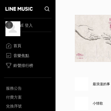
LINE 登入
首頁
音樂焦點
鈴聲排行榜
最浪漫的事
服務公告
付費方案
小情歌
兌換序號