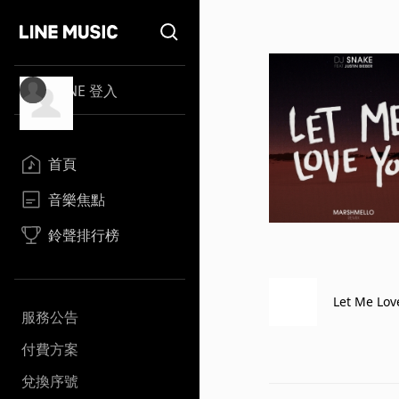
LINE 登入
首頁
音樂焦點
鈴聲排行榜
Let Me Lov
服務公告
付費方案
兌換序號