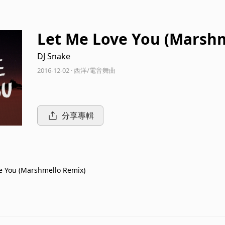
Let Me Love You (Marsh
DJ Snake
2016-12-02 · 西洋/電音舞曲
分享專輯
e You (Marshmello Remix)