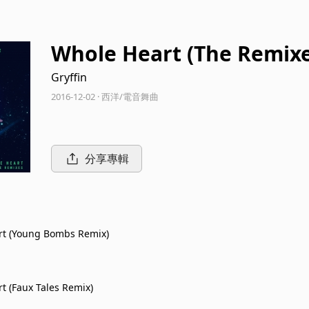
Whole Heart (The Remixe
Gryffin
2016-12-02 · 西洋/電音舞曲
分享專輯
rt (Young Bombs Remix)
t (Faux Tales Remix)