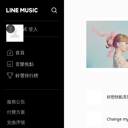
LINE 登入
首頁
音樂焦點
鈴聲排行榜
好想快點見
服務公告
付費方案
Change my 
兌換序號