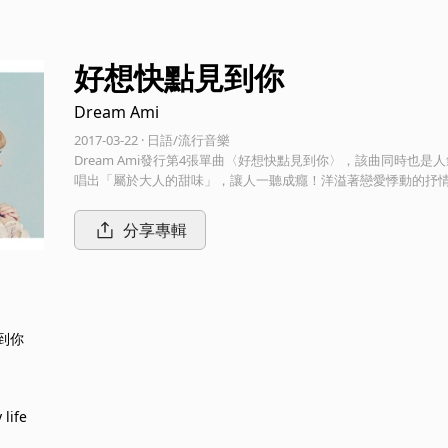
好想快點見到你
Dream Ami
2017-03-22 · 日語/流行音樂
Dream Ami發行第4張單曲〈好想快點見到你〉，該曲同時也是人
唱出「屬於大人的甜味」，讓人一聽成癮！洋溢著戀愛悸動的抒
分享專輯
到你
life