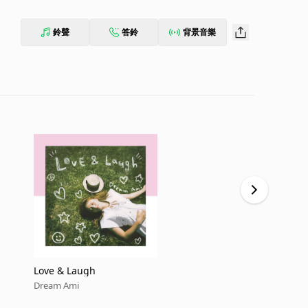
鈴聲
答鈴
背景音樂
Love & Laugh
Wonderful 
Dream Ami
Dream Ami