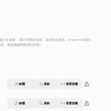
氣少女漫畫 〈晝行閃耀的流星〉電影版主題曲。Dream Ami填詞
情曲，無論幾歲都能感到共鳴！
鈴聲
答鈴
背景音樂
鈴聲
答鈴
背景音樂