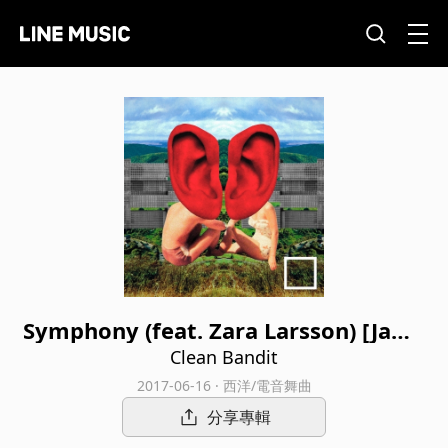
Symphony (feat. Zara Larsson) [Jame
s Hype Remix]
Clean Bandit
2017-06-16 · 西洋/電音舞曲
分享專輯