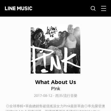
What About Us
P!nk
2017-08-12 · 西洋/流行音樂
◎全球專輯+單曲總銷售破億搖滾女力P!nk最新單曲◎率先榮登澳