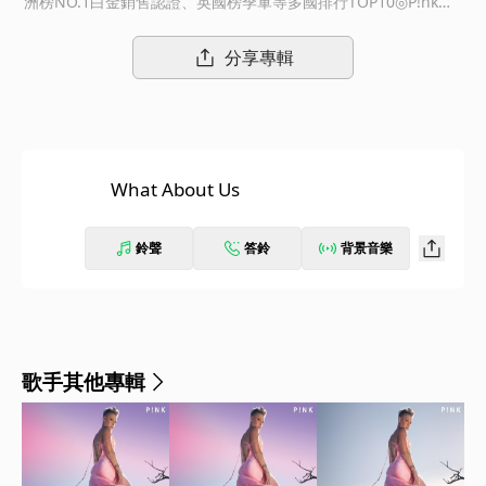
洲榜NO.1白金銷售認證、英國榜季軍等多國排行TOP10◎P!nk及S
now Patrol吉他手Johnny McDaid共同譜寫並交由製作大師Steve
Mac(Ed Sheeran/Rita Ora/Zara Larsson)操刀！◎全新大碟《Be
分享專輯
autiful Trauma》將於10/13盛大發行從流行區塊注入搖滾元素，
自嘻哈領域跳出舞曲風格，新世代麻辣女力代表P!nk，過癮延展豐
富音樂性，更是搞嗨辦趴最佳代言人！有著滿滿創作靈感，不僅備
妥高能量的強烈感染力嗓音之外，舉凡吉他、鋼琴、鍵盤、鼓等樂
器，全數流暢把玩！拿下三座葛萊美獎喝采，贏得全英音樂「最佳
What About Us
國際女歌手」頭銜！P!nk締造全球4700萬專輯+7000萬單曲+240
萬影音產品的銷售驚人紀錄，累積15首告示牌流行榜TOP10單
曲，入選告示牌「2000年代最佳流行藝人」首位！2014年與加拿
鈴聲
答鈴
背景音樂
大朱諾獎最佳創作歌手Dallas Green共組民謠二人組You + Me，
兩人合拍迷人嗓音加上真誠樸實民謠創作，回歸聆聽純粹度，引發
各界好評！就在生完寶貝兒子之後，P!nk調整好身體狀態、集結滿
滿能量，送上睽違5年之久的新碟《Beautiful Trauma》，邀請英
國籍紅牌製作大師Steve Mac(夏奇拉、紅髮艾德、1世代)操刀。率
歌手其他專輯
先送出的主打單曲〈What About Us〉，滾石雜誌推崇：「打從少
量的抒情聲韻駛入情感湧現舞風，灌滿重擊鼓聲以及華麗電子合成
器的配置。」影射對於川普執政的不滿。攀上英國金榜季軍+美國
流行榜NO.28席次，仍在快速爬升中，澳洲率先登頂，獲頒一枚白
金唱片認證！此搶先聽單曲加贈純演奏版本，快記好歌詞，錄下屬