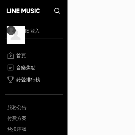
LINE 登入
首頁
音樂焦點
鈴聲排行榜
服務公告
付費方案
兌換序號