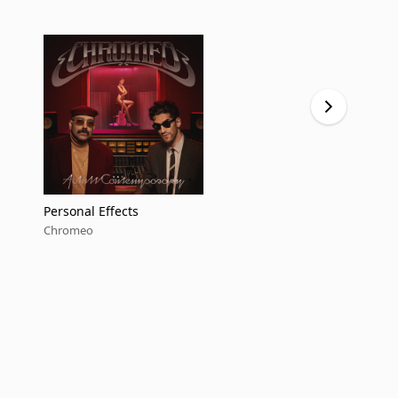
Personal Effects
2023 Remix
Chromeo
Chromeo