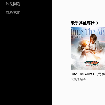
常見問題
聯絡我們
歌手其他專輯
Into The Abyss 
任務』插曲）
大無限樂團