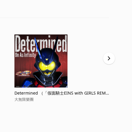
Determined （「假面騎士EINS with GIRLS REMI
心願
X」插曲）
大無限樂團
大無限樂團