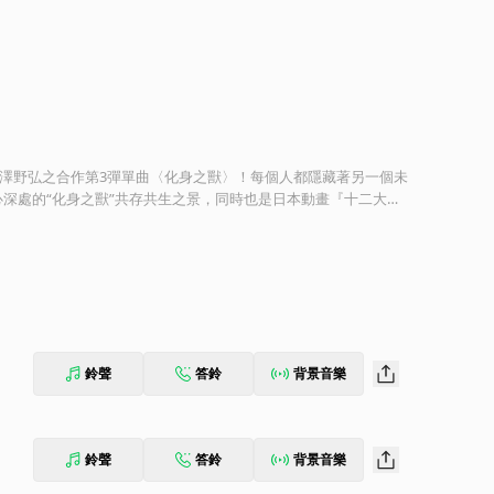
限樂團 X 知名作曲家澤野弘之合作第3彈單曲〈化身之獸〉！每個人都隱藏著另一個未
深處的“化身之獸”共存共生之景，同時也是日本動畫『十二大
鈴聲
答鈴
背景音樂
鈴聲
答鈴
背景音樂