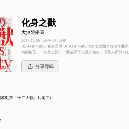
化身之獸
大無限樂團
2017-12-06 · 日語/流行音樂
Do As Infinity / 化身之獸 Do As Infinity 大無
知的自己。〈化身之獸〉一曲描寫了人性的核心，以及人們與內心
戰』的片尾曲。
分享專輯
(日本動畫『十二大戰』片尾曲)
n