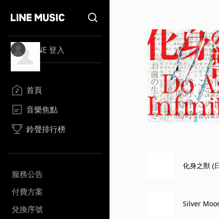
LINE 登入
首頁
音樂焦點
鈴聲排行榜
化身之獸 
服務公告
付費方案
Silver Moo
兌換序號