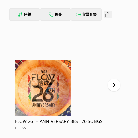
鈴聲
答鈴
背景音樂
FLOW 26TH ANNIVERSARY BEST 26 SONGS
5TELLA
FLOW
FLOW