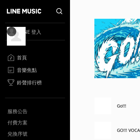
LINE 登入
首頁
音樂焦點
鈴聲排行榜
Go!!!
服務公告
付費方案
GO!!! VOC
兌換序號