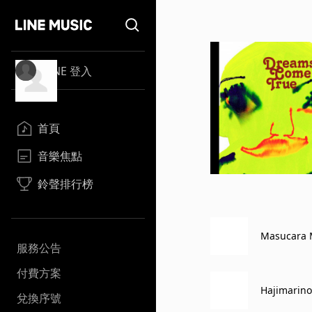
LINE 登入
首頁
音樂焦點
鈴聲排行榜
Masucara 
服務公告
付費方案
Hajimarino
兌換序號