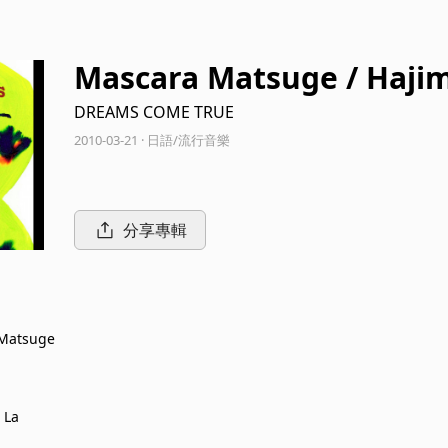
Mascara Matsuge / Hajim
DREAMS COME TRUE
2010-03-21 · 日語/流行音樂
分享專輯
Matsuge
 La