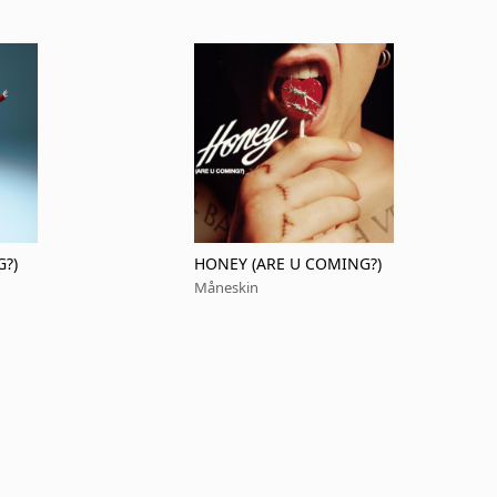
G?)
HONEY (ARE U COMING?)
Måneskin