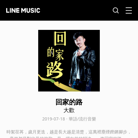
回家的路
大歡
2019-07-18 · 華語/流行音樂
時絮荏苒，歲月更迭，越是長大越是清楚，這萬裡塵煙鏗鏘腳步，