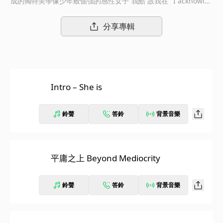
成的獨特美學像少年般倔強的感性女子“我酷 故我在”“I acknowled
ge, therefore I am”樂壇最受矚目騷靈新人 9m88首張個人創作專
輯《平庸之上 Beyond Mediocrity》8/8 正式發行你認識生活的本
分享專輯
質，卻依然熱愛生活，就是真正勇敢的人9m88，90後台北女子，
以獨立之姿醞釀多時的首張創作專輯，從製作、企劃、發行皆由個
人一手統籌策劃，曲風多元具現代感的音樂線條聲響驚艷亮耳，並
有突破自我具國際視野的潛力之作，音樂風格融合R&B, Hip hop,
Jazz, Improvisation, Pop……等等。9m88，這個天生迷人的率真
Intro – She is
靈魂，充滿摩登氣息的舉手投足，慵懶感性的嗓音即興遊走在優雅
冷靜與古怪魅力之間，這樣無法被定義的浪漫存在，正悄悄征服並
飽滿你乾涸的感官與心靈。她開放多變的獨到美感，從音樂曲風出
鈴聲
答鈴
背景音樂
發，跨足視覺、設計、造型、表演，型塑出強烈的個人節奏與藝術
厚度。9m88的獨特風格，不全然乖乖遵循著音樂產業的成功法
則，但她正代表著一股新世代力量的浪潮，將與華語樂壇碰撞出各
式各樣炫麗的火花，我們將抵達一個不一樣的未來。「誠實呈現這
平庸之上 Beyond Mediocrity
個階段的我，未來還有無數下個階段，而每一刻都是完整的我。」
《平庸之上》是一次自我證明，20歲後半時代女性坦誠記錄生命轉
鈴聲
答鈴
背景音樂
捩點9m88:「我在不確定中寫了這些歌，問著自己也是問每一個
人，願不願意相信自己。《平庸之上》它指的可能是超越一個心理
狀態，也可能是超越一個現實生活中的實際目標。」從2017因
〈陪你過假日〉、〈九頭身日奈〉在社群平台爆紅的9m88，從虛