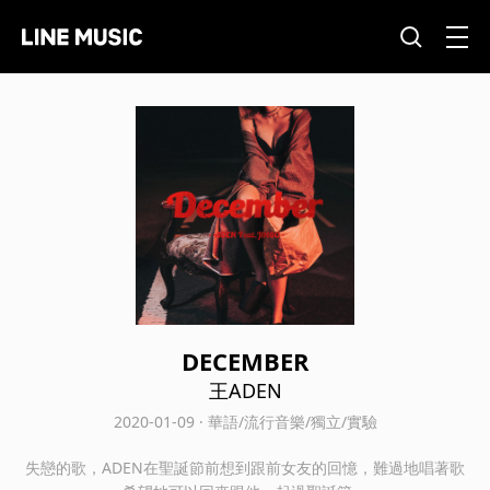
DECEMBER
王ADEN
2020-01-09 · 華語/流行音樂/獨立/實驗
失戀的歌，ADEN在聖誕節前想到跟前女友的回憶，難過地唱著歌