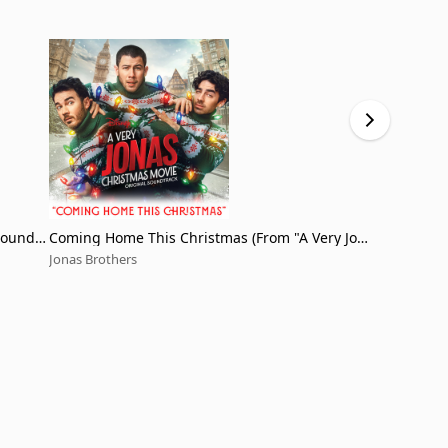
Soundtr
Coming Home This Christmas (From "A Very Jon
Greetings 
as Christmas Movie")
n)
Jonas Brothers
Jonas Brothe