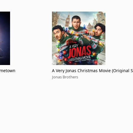
ometown
A Very Jonas Christmas Movie (Original 
ack)
Jonas Brothers