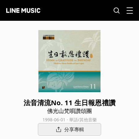
法音清流No. 11 生日報恩禮讚
佛光山梵唄讚頌團
1998-06-01 · 華語/其他音樂
分享專輯