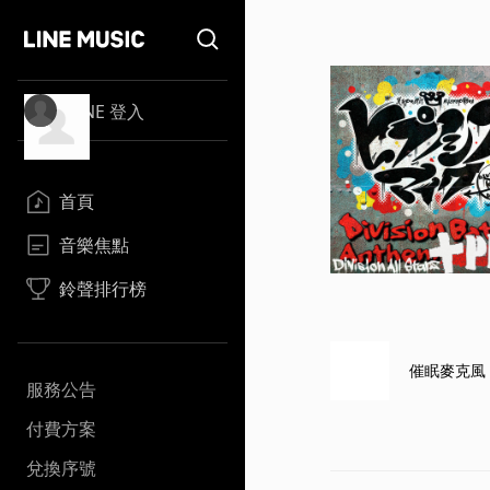
LINE 登入
首頁
音樂焦點
鈴聲排行榜
催眠麥克風 -Di
服務公告
付費方案
兌換序號