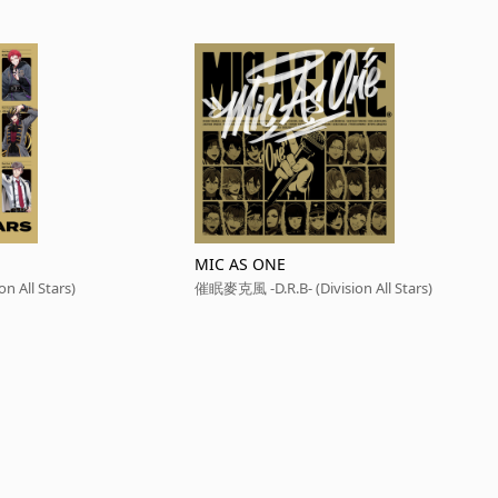
MIC AS ONE
 All Stars)
催眠麥克風 -D.R.B- (Division All Stars)