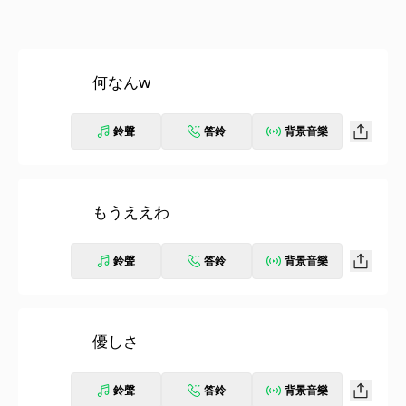
何なんw
鈴聲
答鈴
背景音樂
もうええわ
鈴聲
答鈴
背景音樂
優しさ
鈴聲
答鈴
背景音樂