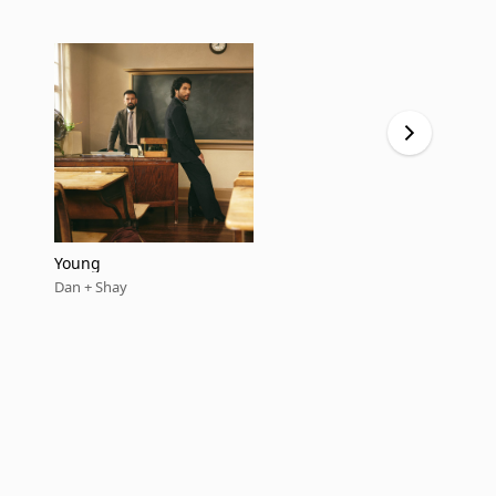
Young
Say So
Dan + Shay
Dan + Shay