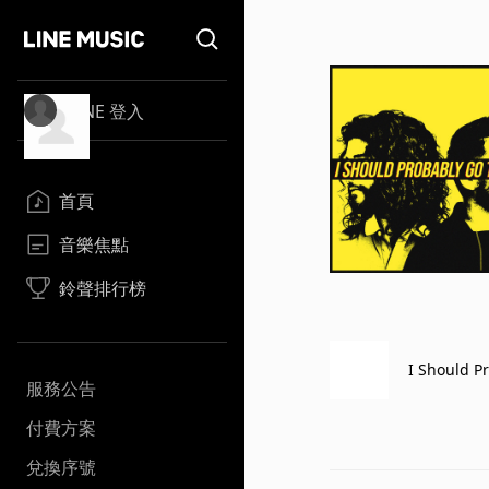
LINE 登入
首頁
音樂焦點
鈴聲排行榜
I Should P
服務公告
付費方案
兌換序號