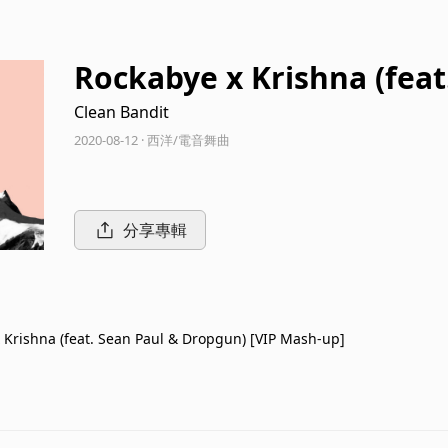
Rockabye x Krishna (fea
[VIP Mash-up]
Clean Bandit
2020-08-12 · 西洋/電音舞曲
分享專輯
 Krishna (feat. Sean Paul & Dropgun) [VIP Mash-up]