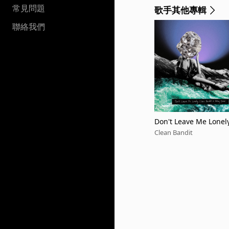
常見問題
歌手其他專輯
聯絡我們
Don't Leave Me Lonely 
ehn Happy Rave Mix]
Clean Bandit