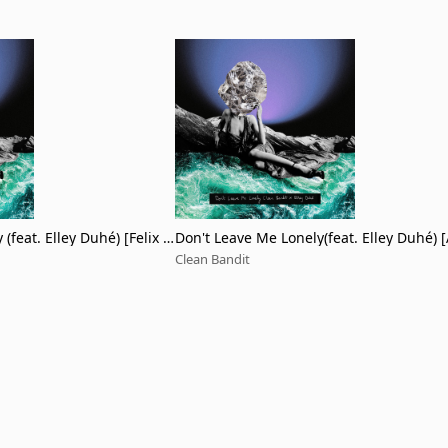
(feat. Elley Duhé) [Felix Ja
Don't Leave Me Lonely(feat. Elley Duhé) 
c]
Clean Bandit