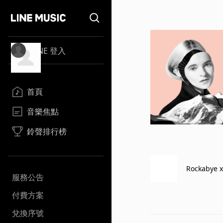
LINE 登入
首頁
音樂焦點
鈴聲排行榜
Rockabye x
服務公告
付費方案
兌換序號