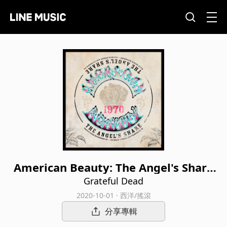
American Beauty: The Angel's Share
(Demos)
Grateful Dead
2020-10-01 · 西洋/搖滾
分享專輯