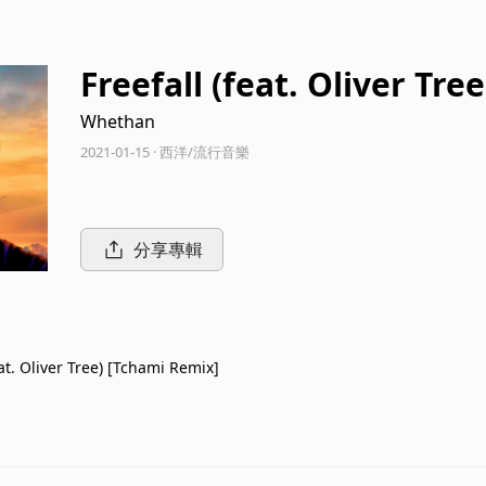
Freefall (feat. Oliver Tre
Whethan
2021-01-15 · 西洋/流行音樂
分享專輯
eat. Oliver Tree) [Tchami Remix]