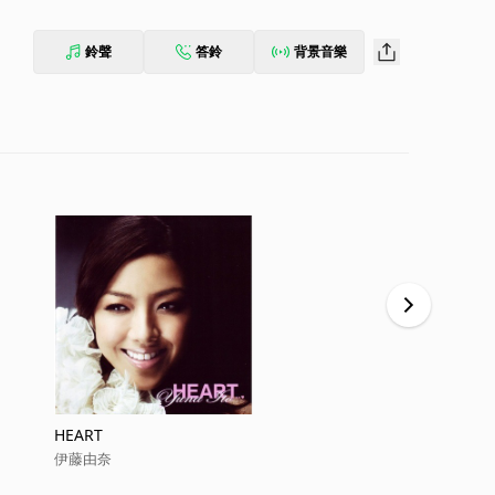
鈴聲
答鈴
背景音樂
HEART
Koi Wa gro
伊藤由奈
伊藤由奈