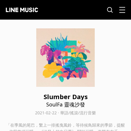
Slumber Days
SoulFa 靈魂沙發
2021-02-22 · 華語/搖滾/流行音樂
「在季風的尾巴，繫上一排搖曳風鈴，等待候鳥歸來的季節，提醒