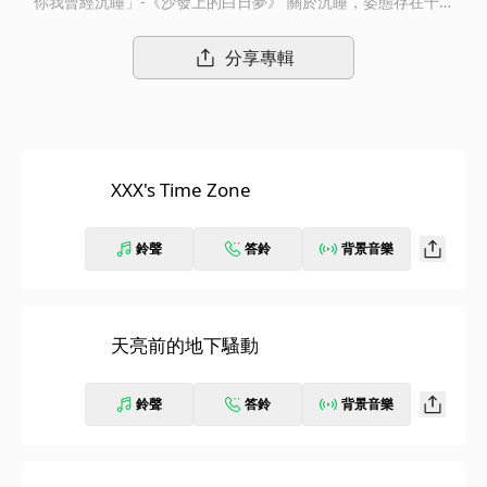
你我曾經沉睡」-《沙發上的白日夢》 關於沉睡，姿態存在千百
種。 有的人雙眼緊閉；有些人是鼾聲雷動； 有些人看似清醒的在
活動，實則在夢中快活，那叫夢遊。 然而，有沒有一種可能，是
分享專輯
旁人看你酣睡如泥，但其實你知道自己是神智清醒？ 究竟是沉睡
亦或是清醒、是現實亦或是虛幻；一切似乎終將成為魚樂之辯的哲
學提問。 而這次，靈魂沙發將邀請你和我們一同出走意識模糊的
疆界，漫遊在沉睡的時光裡，尋找答案。
XXX's Time Zone
鈴聲
答鈴
背景音樂
天亮前的地下騷動
鈴聲
答鈴
背景音樂