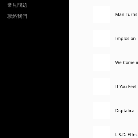
常見問題
Man Turns
聯絡我們
Implosion
We Come i
If You Feel
Digitalica
L.S.D. Effec