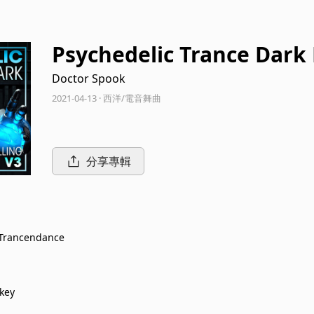
Psychedelic Trance Dark H
ng Chart Hits + DJ Mix V3
Doctor Spook
2021-04-13 · 西洋/電音舞曲
分享專輯
 Trancendance
key