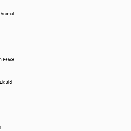
 Animal
n Peace
 Liquid
t