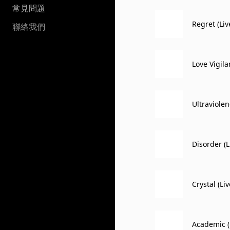
常見問題
Regret (Liv
聯絡我們
Love Vigila
Ultraviolen
Disorder (L
Crystal (Li
Academic (