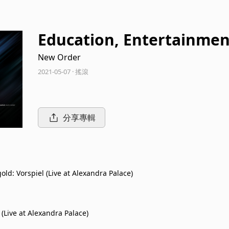
Education, Entertainment
New Order
2021-05-07 · 搖滾
分享專輯
ld: Vorspiel (Live at Alexandra Palace)
 (Live at Alexandra Palace)